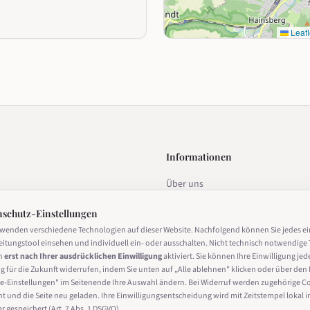
Leafl
Informationen
Über uns
estalten
Datenschutz
nschutz-Einstellungen
Impressum
rwenden verschiedene Technologien auf dieser Website. Nachfolgend können Sie jedes e
eitungstool einsehen und individuell ein- oder ausschalten. Nicht technisch notwendige 
Nutzungsbedingungen
n
erst nach Ihrer ausdrücklichen Einwilligung
aktiviert. Sie können Ihre Einwilligung jed
g für die Zukunft widerrufen, indem Sie unten auf „Alle ablehnen" klicken oder über den 
Cookie-Einstellungen
derrufen
e-Einstellungen" im Seitenende Ihre Auswahl ändern. Bei Widerruf werden zugehörige C
ht und die Seite neu geladen. Ihre Einwilligungsentscheidung wird mit Zeitstempel lokal i
 gespeichert (Art. 7 Abs. 1 DSGVO).