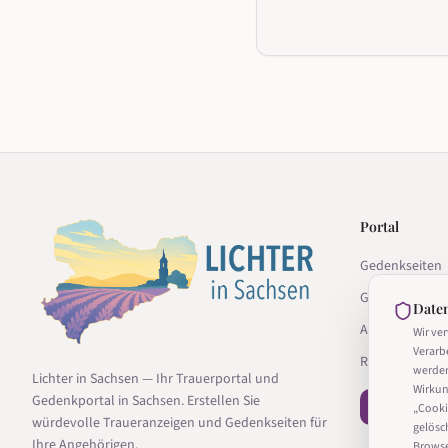
Portal
Gedenkseiten
Gedenkseite g
Date
Anbieter
Wir ve
Verarb
Ratgeber
werde
Lichter in Sachsen — Ihr Trauerportal und
Wirkun
Gedenkportal in Sachsen. Erstellen Sie
− Vertrag wi
„Cooki
würdevolle Traueranzeigen und Gedenkseiten für
gelösc
Ihre Angehörigen.
Browser