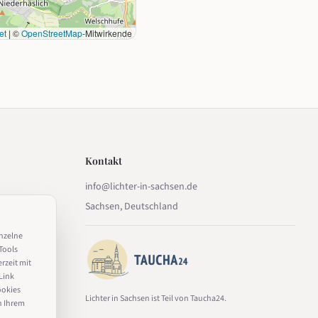
et
|
©
OpenStreetMap
-Mitwirkende
Kontakt
info@lichter-in-sachsen.de
Sachsen, Deutschland
inzelne
Tools
erzeit mit
Link
ookies
Lichter in Sachsen ist Teil von Taucha24.
n Ihrem