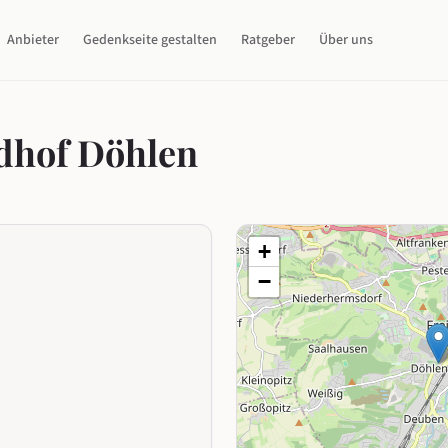
Anbieter
Gedenkseite gestalten
Ratgeber
Über uns
edhof Döhlen
+
−