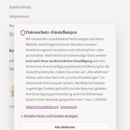
Datenschutz
Impressum
Nutzungsbedingungen
Datenschutz-Einstellungen
Cookie-Einstellungen
Wir verwenden verschiedene Technologien auf dieser
Website. Nachfolgend können Sie jedes einzelne
Kontakt
Verarbeitungstool einsehen und individuell ein- oder
ausschalten. Nicht technisch notwendige Tools werden
info@lichter-in-sachsen.de
erst nach Ihrer ausdrücklichen Einwilligung
aktiviert.
Sie können Ihre Einwilligung jederzeit mit Wirkung für die
Sachsen, Deutschland
Zukunft widerrufen, indem Sie unten auf „Alle ablehnen"
klicken oder über den Link „Cookie-Einstellungen" im
Seitenende Ihre Auswahl ändern. Bei Widerruf werden
zugehörige Cookies gelöscht und die Seite neu geladen.
Ihre Einwilligungsentscheidung wird mit Zeitstempel
lokal in Ihrem Browser gespeichert (Art. 7 Abs. 1 DSGVO).
Lichter in Sachsen ist Teil von Taucha24.
Datenschutzerklärung
·
Impressum
Einzelne Tools und Cookies anzeigen
Alle ablehnen