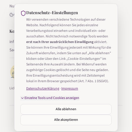
Nutzungsbedingungen
Datenschutz-Einstellungen
Cookie-Einstellungen
Wir verwenden verschiedene Technologien auf dieser
Website. Nachfolgend können Sie jedes einzelne
Kontakt
Verarbeitungstool einsehen und individuell ein- oder
ausschalten. Nicht technisch notwendige Tools werden
info@lichter-in-sachsen.de
erst nach Ihrer ausdrücklichen Einwilligung
aktiviert.
Sie können Ihre Einwilligung jederzeit mit Wirkung für die
Sachsen, Deutschland
Zukunft widerrufen, indem Sie unten auf „Alle ablehnen"
klicken oder über den Link „Cookie-Einstellungen" im
Seitenende Ihre Auswahl ändern. Bei Widerruf werden
zugehörige Cookies gelöscht und die Seite neu geladen.
Ihre Einwilligungsentscheidung wird mit Zeitstempel
lokal in Ihrem Browser gespeichert (Art. 7 Abs. 1 DSGVO).
Lichter in Sachsen ist Teil von Taucha24.
Datenschutzerklärung
·
Impressum
Einzelne Tools und Cookies anzeigen
Alle ablehnen
©
2026
Lichter in Sachsen. Alle Rechte vorbehalten.
Erstellt mit
in Sachsen
Alle akzeptieren