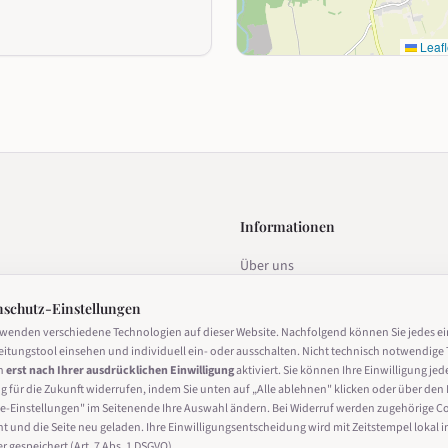
Leafl
Informationen
Über uns
estalten
Datenschutz
nschutz-Einstellungen
Impressum
rwenden verschiedene Technologien auf dieser Website. Nachfolgend können Sie jedes e
eitungstool einsehen und individuell ein- oder ausschalten. Nicht technisch notwendige 
Nutzungsbedingungen
n
erst nach Ihrer ausdrücklichen Einwilligung
aktiviert. Sie können Ihre Einwilligung jed
g für die Zukunft widerrufen, indem Sie unten auf „Alle ablehnen" klicken oder über den 
Cookie-Einstellungen
derrufen
e-Einstellungen" im Seitenende Ihre Auswahl ändern. Bei Widerruf werden zugehörige C
ht und die Seite neu geladen. Ihre Einwilligungsentscheidung wird mit Zeitstempel lokal i
 gespeichert (Art. 7 Abs. 1 DSGVO).