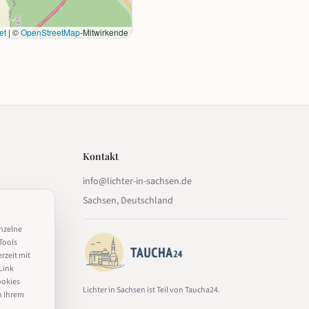
et
|
©
OpenStreetMap
-Mitwirkende
Kontakt
info@lichter-in-sachsen.de
Sachsen, Deutschland
inzelne
Tools
erzeit mit
Link
ookies
Lichter in Sachsen ist Teil von Taucha24.
n Ihrem