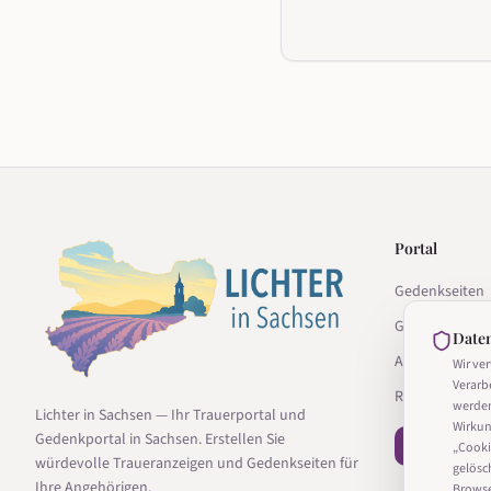
Portal
Gedenkseiten
Gedenkseite g
Date
Anbieter
Wir ve
Verarb
Ratgeber
werde
Lichter in Sachsen — Ihr Trauerportal und
Wirkun
Gedenkportal in Sachsen. Erstellen Sie
− Vertrag wi
„Cooki
würdevolle Traueranzeigen und Gedenkseiten für
gelösc
Ihre Angehörigen.
Browser