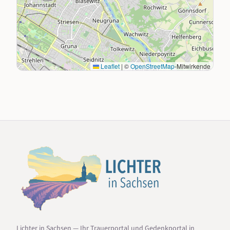
Leaflet
|
©
OpenStreetMap
-Mitwirkende
Lichter in Sachsen — Ihr Trauerportal und Gedenkportal in