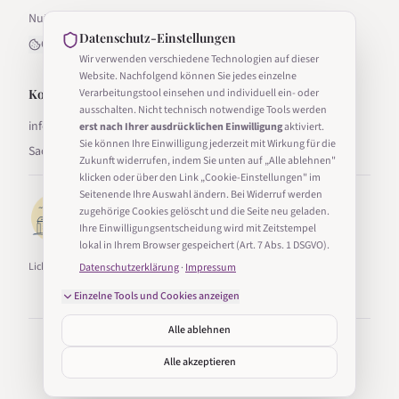
Nutzungsbedingungen
Datenschutz-Einstellungen
Cookie-Einstellungen
Wir verwenden verschiedene Technologien auf dieser
Website. Nachfolgend können Sie jedes einzelne
Kontakt
Verarbeitungstool einsehen und individuell ein- oder
ausschalten. Nicht technisch notwendige Tools werden
info@lichter-in-sachsen.de
erst nach Ihrer ausdrücklichen Einwilligung
aktiviert.
Sie können Ihre Einwilligung jederzeit mit Wirkung für die
Sachsen, Deutschland
Zukunft widerrufen, indem Sie unten auf „Alle ablehnen"
klicken oder über den Link „Cookie-Einstellungen" im
Seitenende Ihre Auswahl ändern. Bei Widerruf werden
zugehörige Cookies gelöscht und die Seite neu geladen.
Ihre Einwilligungsentscheidung wird mit Zeitstempel
lokal in Ihrem Browser gespeichert (Art. 7 Abs. 1 DSGVO).
Lichter in Sachsen ist Teil von Taucha24.
Datenschutzerklärung
·
Impressum
Einzelne Tools und Cookies anzeigen
Alle ablehnen
©
2026
Lichter in Sachsen. Alle Rechte vorbehalten.
Erstellt mit
in Sachsen
Alle akzeptieren