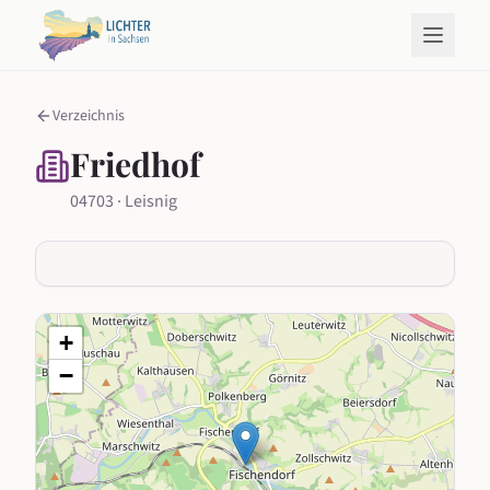
Verzeichnis
Friedhof
04703 · Leisnig
+
−