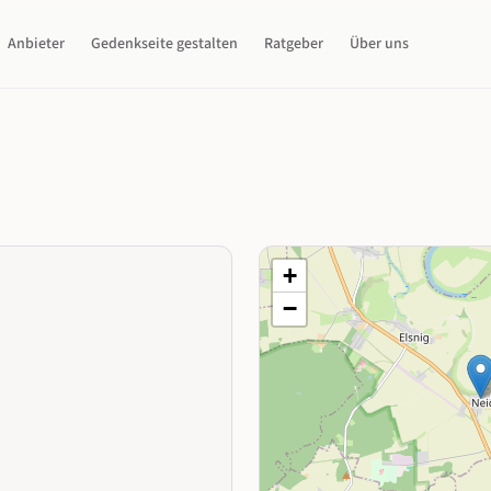
Anbieter
Gedenkseite gestalten
Ratgeber
Über uns
+
−