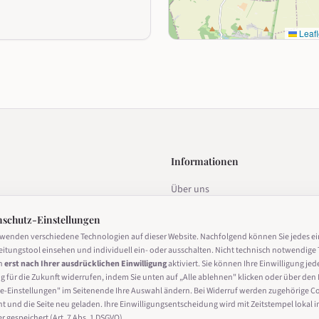
Leafl
Informationen
Über uns
estalten
Datenschutz
nschutz-Einstellungen
Impressum
rwenden verschiedene Technologien auf dieser Website. Nachfolgend können Sie jedes e
eitungstool einsehen und individuell ein- oder ausschalten. Nicht technisch notwendige 
Nutzungsbedingungen
n
erst nach Ihrer ausdrücklichen Einwilligung
aktiviert. Sie können Ihre Einwilligung jed
g für die Zukunft widerrufen, indem Sie unten auf „Alle ablehnen" klicken oder über den 
Cookie-Einstellungen
derrufen
e-Einstellungen" im Seitenende Ihre Auswahl ändern. Bei Widerruf werden zugehörige C
ht und die Seite neu geladen. Ihre Einwilligungsentscheidung wird mit Zeitstempel lokal i
 gespeichert (Art. 7 Abs. 1 DSGVO).