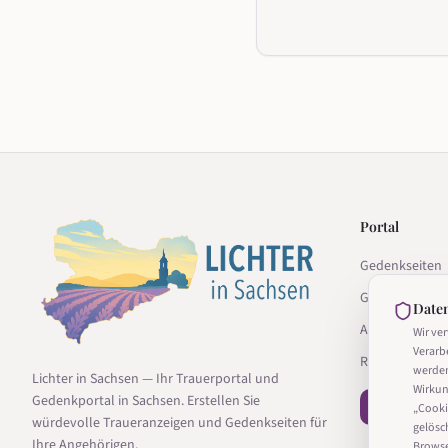
Portal
Gedenkseiten
Gedenkseite g
Date
Anbieter
Wir ve
Verarb
Ratgeber
werde
Lichter in Sachsen — Ihr Trauerportal und
Wirkun
Gedenkportal in Sachsen. Erstellen Sie
− Vertrag wi
„Cooki
würdevolle Traueranzeigen und Gedenkseiten für
gelösc
Ihre Angehörigen.
Browser