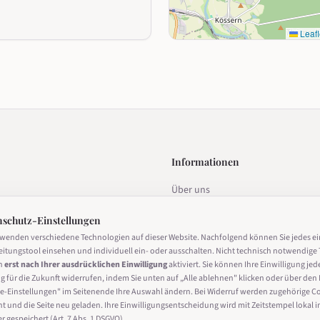
Leafl
Informationen
Über uns
estalten
Datenschutz
nschutz-Einstellungen
Impressum
rwenden verschiedene Technologien auf dieser Website. Nachfolgend können Sie jedes e
eitungstool einsehen und individuell ein- oder ausschalten. Nicht technisch notwendige 
Nutzungsbedingungen
n
erst nach Ihrer ausdrücklichen Einwilligung
aktiviert. Sie können Ihre Einwilligung jed
g für die Zukunft widerrufen, indem Sie unten auf „Alle ablehnen" klicken oder über den 
Cookie-Einstellungen
derrufen
e-Einstellungen" im Seitenende Ihre Auswahl ändern. Bei Widerruf werden zugehörige C
ht und die Seite neu geladen. Ihre Einwilligungsentscheidung wird mit Zeitstempel lokal i
 gespeichert (Art. 7 Abs. 1 DSGVO).