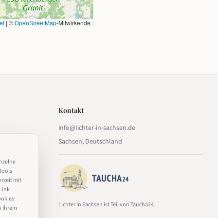
et
|
©
OpenStreetMap
-Mitwirkende
Kontakt
info@lichter-in-sachsen.de
Sachsen, Deutschland
inzelne
Tools
erzeit mit
Link
ookies
Lichter in Sachsen ist Teil von Taucha24.
n Ihrem