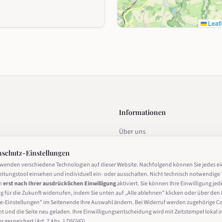
Leafl
Informationen
Über uns
estalten
Datenschutz
nschutz-Einstellungen
Impressum
rwenden verschiedene Technologien auf dieser Website. Nachfolgend können Sie jedes e
eitungstool einsehen und individuell ein- oder ausschalten. Nicht technisch notwendige 
Nutzungsbedingungen
n
erst nach Ihrer ausdrücklichen Einwilligung
aktiviert. Sie können Ihre Einwilligung jed
g für die Zukunft widerrufen, indem Sie unten auf „Alle ablehnen" klicken oder über den 
Cookie-Einstellungen
derrufen
e-Einstellungen" im Seitenende Ihre Auswahl ändern. Bei Widerruf werden zugehörige C
ht und die Seite neu geladen. Ihre Einwilligungsentscheidung wird mit Zeitstempel lokal i
 gespeichert (Art. 7 Abs. 1 DSGVO).