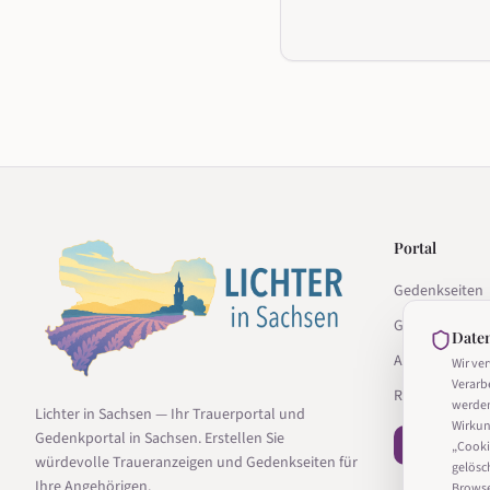
Portal
Gedenkseiten
Gedenkseite g
Date
Anbieter
Wir ve
Verarb
Ratgeber
werde
Lichter in Sachsen — Ihr Trauerportal und
Wirkun
Gedenkportal in Sachsen. Erstellen Sie
− Vertrag wi
„Cooki
würdevolle Traueranzeigen und Gedenkseiten für
gelösc
Ihre Angehörigen.
Browser