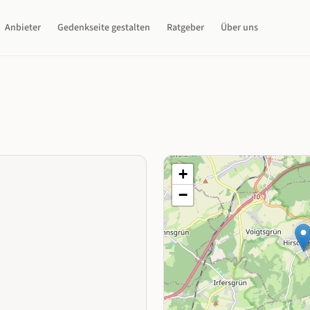
Anbieter
Gedenkseite gestalten
Ratgeber
Über uns
+
−