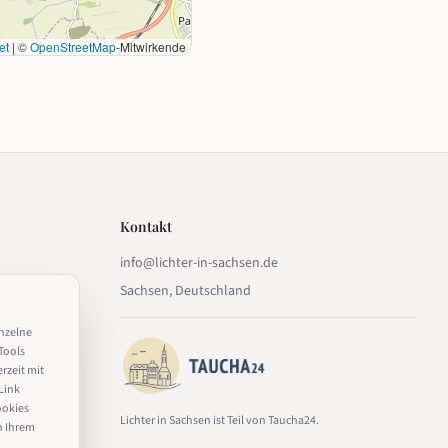
et
|
©
OpenStreetMap
-Mitwirkende
Kontakt
info@lichter-in-sachsen.de
Sachsen, Deutschland
inzelne
Tools
erzeit mit
Link
ookies
Lichter in Sachsen ist Teil von Taucha24.
n Ihrem