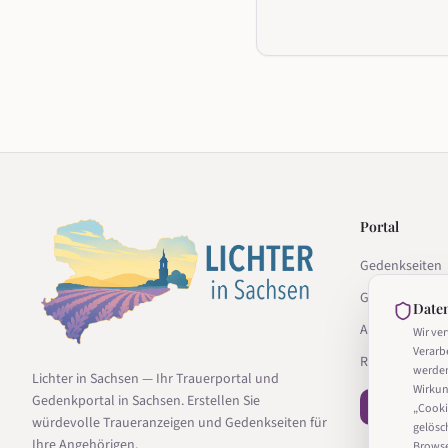
Portal
Gedenkseiten
Gedenkseite g
Date
Anbieter
Wir ve
Verarb
Ratgeber
werde
Lichter in Sachsen — Ihr Trauerportal und
Wirkun
Gedenkportal in Sachsen. Erstellen Sie
− Vertrag wi
„Cooki
würdevolle Traueranzeigen und Gedenkseiten für
gelösc
Ihre Angehörigen.
Browser