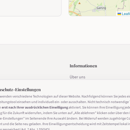
Leafl
Informationen
Über uns
estalten
Datenschutz
nschutz-Einstellungen
Impressum
rwenden verschiedene Technologien auf dieser Website. Nachfolgend können Sie jedes e
eitungstool einsehen und individuell ein- oder ausschalten. Nicht technisch notwendige 
Nutzungsbedingungen
n
erst nach Ihrer ausdrücklichen Einwilligung
aktiviert. Sie können Ihre Einwilligung jed
g für die Zukunft widerrufen, indem Sie unten auf „Alle ablehnen" klicken oder über den 
Cookie-Einstellungen
derrufen
e-Einstellungen" im Seitenende Ihre Auswahl ändern. Bei Widerruf werden zugehörige C
ht und die Seite neu geladen. Ihre Einwilligungsentscheidung wird mit Zeitstempel lokal i
 gespeichert (Art. 7 Abs. 1 DSGVO).