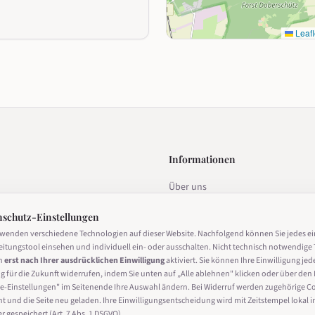
Leafl
Informationen
Über uns
estalten
Datenschutz
nschutz-Einstellungen
Impressum
rwenden verschiedene Technologien auf dieser Website. Nachfolgend können Sie jedes e
eitungstool einsehen und individuell ein- oder ausschalten. Nicht technisch notwendige 
Nutzungsbedingungen
n
erst nach Ihrer ausdrücklichen Einwilligung
aktiviert. Sie können Ihre Einwilligung jed
g für die Zukunft widerrufen, indem Sie unten auf „Alle ablehnen" klicken oder über den 
Cookie-Einstellungen
derrufen
e-Einstellungen" im Seitenende Ihre Auswahl ändern. Bei Widerruf werden zugehörige C
ht und die Seite neu geladen. Ihre Einwilligungsentscheidung wird mit Zeitstempel lokal i
 gespeichert (Art. 7 Abs. 1 DSGVO).