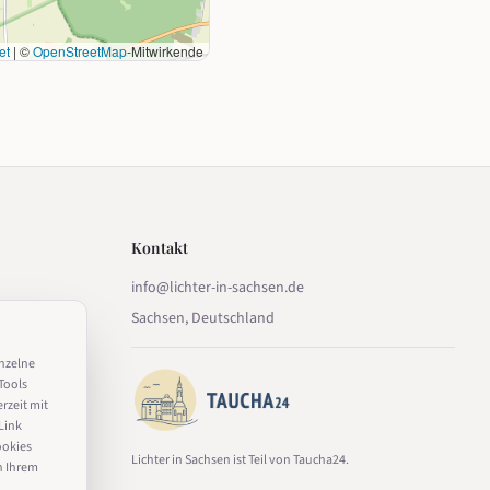
et
|
©
OpenStreetMap
-Mitwirkende
Kontakt
info@lichter-in-sachsen.de
Sachsen, Deutschland
inzelne
Tools
erzeit mit
Link
ookies
Lichter in Sachsen ist Teil von Taucha24.
n Ihrem