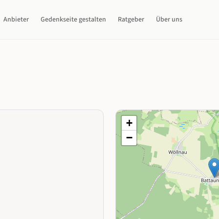
Anbieter
Gedenkseite gestalten
Ratgeber
Über uns
+
−