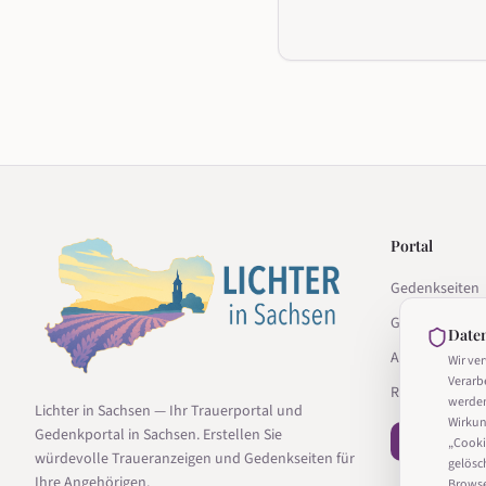
Portal
Gedenkseiten
Gedenkseite g
Date
Anbieter
Wir ve
Verarb
Ratgeber
werde
Lichter in Sachsen — Ihr Trauerportal und
Wirkun
Gedenkportal in Sachsen. Erstellen Sie
− Vertrag wi
„Cooki
würdevolle Traueranzeigen und Gedenkseiten für
gelösc
Ihre Angehörigen.
Browser