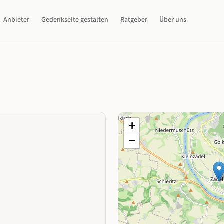
Anbieter
Gedenkseite gestalten
Ratgeber
Über uns
+
−