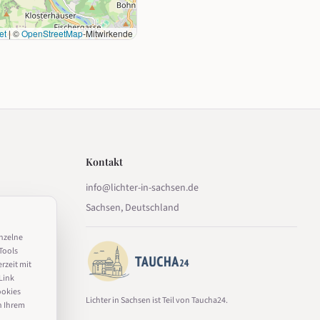
et
|
©
OpenStreetMap
-Mitwirkende
Kontakt
info@lichter-in-sachsen.de
Sachsen, Deutschland
inzelne
Tools
erzeit mit
Link
ookies
Lichter in Sachsen ist Teil von Taucha24.
n Ihrem