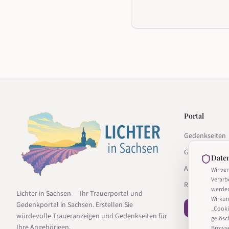
Portal
Gedenkseiten
Gedenkseite g
Date
Anbieter
Wir ve
Verarb
Ratgeber
werde
Lichter in Sachsen — Ihr Trauerportal und
Wirkun
Gedenkportal in Sachsen. Erstellen Sie
− Vertrag wi
„Cooki
würdevolle Traueranzeigen und Gedenkseiten für
gelösc
Ihre Angehörigen.
Browser