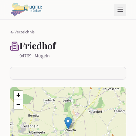
Verzeichnis
Friedhof
04769 · Mügeln
+
−