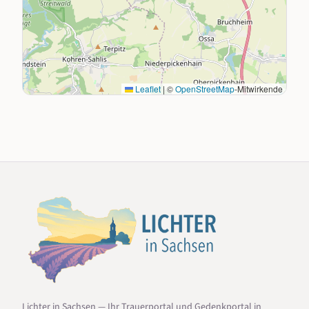
Leaflet
|
©
OpenStreetMap
-Mitwirkende
Lichter in Sachsen — Ihr Trauerportal und Gedenkportal in