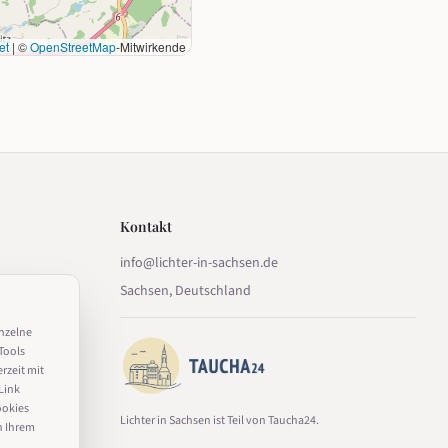
et
|
©
OpenStreetMap
-Mitwirkende
Kontakt
info@lichter-in-sachsen.de
Sachsen, Deutschland
inzelne
Tools
erzeit mit
Link
ookies
Lichter in Sachsen ist Teil von Taucha24.
n Ihrem