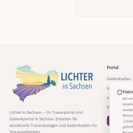
Portal
Gedenkseiten
Gedenkseite g
Date
Anbieter
Wir ve
Verarb
Ratgeber
werde
Lichter in Sachsen — Ihr Trauerportal und
Wirkun
Gedenkportal in Sachsen. Erstellen Sie
− Vertrag wi
„Cooki
würdevolle Traueranzeigen und Gedenkseiten für
gelösc
Ihre Angehörigen.
Browser