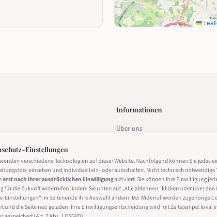
Leafl
Informationen
Über uns
estalten
Datenschutz
nschutz-Einstellungen
Impressum
rwenden verschiedene Technologien auf dieser Website. Nachfolgend können Sie jedes e
eitungstool einsehen und individuell ein- oder ausschalten. Nicht technisch notwendige 
Nutzungsbedingungen
n
erst nach Ihrer ausdrücklichen Einwilligung
aktiviert. Sie können Ihre Einwilligung jed
g für die Zukunft widerrufen, indem Sie unten auf „Alle ablehnen" klicken oder über den 
Cookie-Einstellungen
derrufen
e-Einstellungen" im Seitenende Ihre Auswahl ändern. Bei Widerruf werden zugehörige C
ht und die Seite neu geladen. Ihre Einwilligungsentscheidung wird mit Zeitstempel lokal i
 gespeichert (Art. 7 Abs. 1 DSGVO).