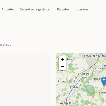
Anbieter
Gedenkseite gestalten
Ratgeber
Über uns
orstadt
+
−