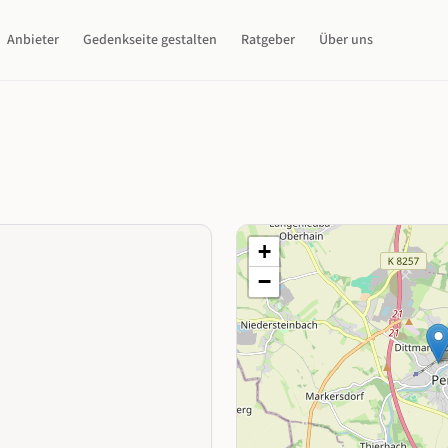
Anbieter
Gedenkseite gestalten
Ratgeber
Über uns
+
−