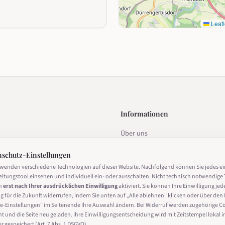
Leafl
Informationen
Über uns
estalten
Datenschutz
nschutz-Einstellungen
Impressum
rwenden verschiedene Technologien auf dieser Website. Nachfolgend können Sie jedes e
eitungstool einsehen und individuell ein- oder ausschalten. Nicht technisch notwendige 
Nutzungsbedingungen
n
erst nach Ihrer ausdrücklichen Einwilligung
aktiviert. Sie können Ihre Einwilligung jed
g für die Zukunft widerrufen, indem Sie unten auf „Alle ablehnen" klicken oder über den 
Cookie-Einstellungen
derrufen
e-Einstellungen" im Seitenende Ihre Auswahl ändern. Bei Widerruf werden zugehörige C
ht und die Seite neu geladen. Ihre Einwilligungsentscheidung wird mit Zeitstempel lokal i
 gespeichert (Art. 7 Abs. 1 DSGVO).