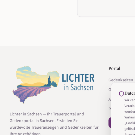
Portal
Gedenkseiten
Gedenkseite g
Date
Anbieter
Wir ve
Verarb
Ratgeber
werde
Lichter in Sachsen — Ihr Trauerportal und
Wirkun
Gedenkportal in Sachsen. Erstellen Sie
− Vertrag wi
„Cooki
würdevolle Traueranzeigen und Gedenkseiten für
gelösc
Ihre Angehörigen.
Browser