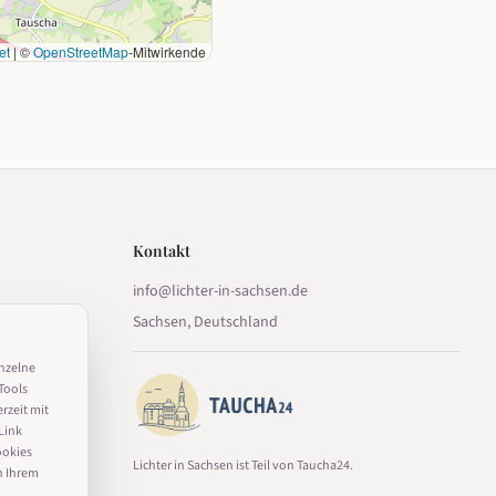
et
|
©
OpenStreetMap
-Mitwirkende
Kontakt
info@lichter-in-sachsen.de
Sachsen, Deutschland
inzelne
Tools
erzeit mit
Link
ookies
Lichter in Sachsen ist Teil von Taucha24.
n Ihrem