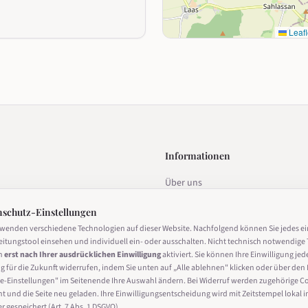
Leafl
Informationen
Über uns
estalten
Datenschutz
nschutz-Einstellungen
Impressum
rwenden verschiedene Technologien auf dieser Website. Nachfolgend können Sie jedes e
eitungstool einsehen und individuell ein- oder ausschalten. Nicht technisch notwendige 
Nutzungsbedingungen
n
erst nach Ihrer ausdrücklichen Einwilligung
aktiviert. Sie können Ihre Einwilligung jed
g für die Zukunft widerrufen, indem Sie unten auf „Alle ablehnen" klicken oder über den 
Cookie-Einstellungen
derrufen
e-Einstellungen" im Seitenende Ihre Auswahl ändern. Bei Widerruf werden zugehörige C
ht und die Seite neu geladen. Ihre Einwilligungsentscheidung wird mit Zeitstempel lokal i
 gespeichert (Art. 7 Abs. 1 DSGVO).