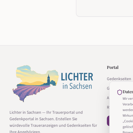
Portal
Gedenkseiten
Gedenkseite g
Date
Anbieter
Wir ve
Verarb
Ratgeber
werde
Lichter in Sachsen — Ihr Trauerportal und
Wirkun
Gedenkportal in Sachsen. Erstellen Sie
− Vertrag wi
„Cooki
würdevolle Traueranzeigen und Gedenkseiten für
gelösc
Ihre Angehörigen.
Browser