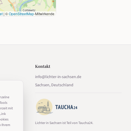
et
|
©
OpenStreetMap
-Mitwirkende
Kontakt
info@lichter-in-sachsen.de
Sachsen, Deutschland
inzelne
Tools
erzeit mit
Link
ookies
Lichter in Sachsen ist Teil von Taucha24.
n Ihrem