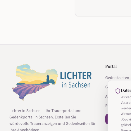
Portal
Gedenkseiten
Gedenkseite g
Date
Anbieter
Wir ve
Verarb
Ratgeber
werde
Lichter in Sachsen — Ihr Trauerportal und
Wirkun
Gedenkportal in Sachsen. Erstellen Sie
− Vertrag wi
„Cooki
würdevolle Traueranzeigen und Gedenkseiten für
gelösc
Ihre Angehörigen.
Browser