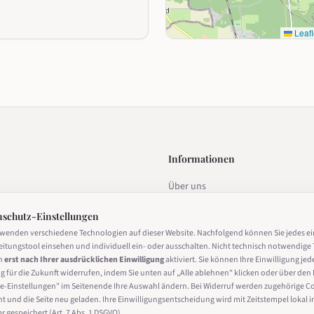
Leafl
Informationen
Über uns
estalten
Datenschutz
nschutz-Einstellungen
Impressum
rwenden verschiedene Technologien auf dieser Website. Nachfolgend können Sie jedes e
eitungstool einsehen und individuell ein- oder ausschalten. Nicht technisch notwendige 
Nutzungsbedingungen
n
erst nach Ihrer ausdrücklichen Einwilligung
aktiviert. Sie können Ihre Einwilligung jed
g für die Zukunft widerrufen, indem Sie unten auf „Alle ablehnen" klicken oder über den 
Cookie-Einstellungen
derrufen
e-Einstellungen" im Seitenende Ihre Auswahl ändern. Bei Widerruf werden zugehörige C
ht und die Seite neu geladen. Ihre Einwilligungsentscheidung wird mit Zeitstempel lokal i
 gespeichert (Art. 7 Abs. 1 DSGVO).