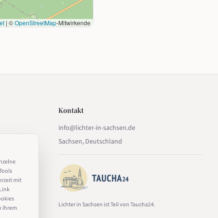
et
|
©
OpenStreetMap
-Mitwirkende
Kontakt
info@lichter-in-sachsen.de
Sachsen, Deutschland
inzelne
Tools
erzeit mit
Link
ookies
Lichter in Sachsen ist Teil von Taucha24.
n Ihrem