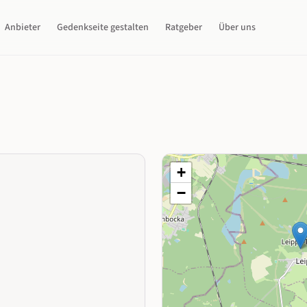
Anbieter
Gedenkseite gestalten
Ratgeber
Über uns
+
−