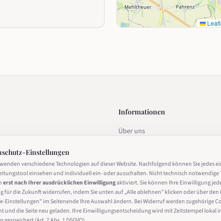
Leafl
Informationen
Über uns
estalten
Datenschutz
nschutz-Einstellungen
Impressum
rwenden verschiedene Technologien auf dieser Website. Nachfolgend können Sie jedes e
eitungstool einsehen und individuell ein- oder ausschalten. Nicht technisch notwendige 
Nutzungsbedingungen
n
erst nach Ihrer ausdrücklichen Einwilligung
aktiviert. Sie können Ihre Einwilligung jed
g für die Zukunft widerrufen, indem Sie unten auf „Alle ablehnen" klicken oder über den 
Cookie-Einstellungen
derrufen
e-Einstellungen" im Seitenende Ihre Auswahl ändern. Bei Widerruf werden zugehörige C
ht und die Seite neu geladen. Ihre Einwilligungsentscheidung wird mit Zeitstempel lokal i
 gespeichert (Art. 7 Abs. 1 DSGVO).