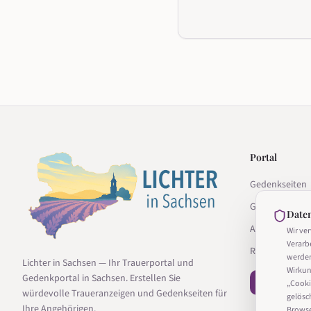
Portal
Gedenkseiten
Gedenkseite g
Date
Anbieter
Wir ve
Verarb
Ratgeber
werde
Lichter in Sachsen — Ihr Trauerportal und
Wirkun
Gedenkportal in Sachsen. Erstellen Sie
− Vertrag wi
„Cooki
würdevolle Traueranzeigen und Gedenkseiten für
gelösc
Ihre Angehörigen.
Browser