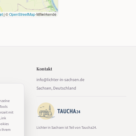
et
|
©
OpenStreetMap
-Mitwirkende
Kontakt
info@lichter-in-sachsen.de
Sachsen, Deutschland
inzelne
Tools
erzeit mit
Link
ookies
Lichter in Sachsen ist Teil von Taucha24.
n Ihrem