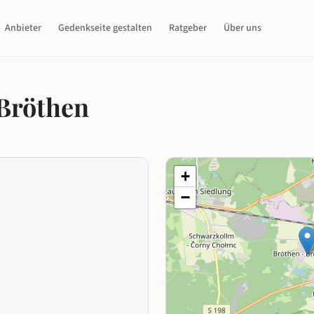
Anbieter
Gedenkseite gestalten
Ratgeber
Über uns
 Bröthen
+
−