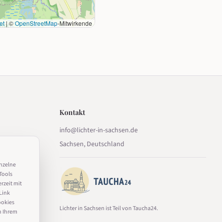
et
|
©
OpenStreetMap
-Mitwirkende
Kontakt
info@lichter-in-sachsen.de
Sachsen, Deutschland
inzelne
Tools
erzeit mit
Link
ookies
Lichter in Sachsen ist Teil von Taucha24.
n Ihrem