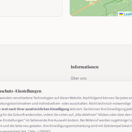
Leafl
Informationen
Über uns
estalten
Datenschutz
nschutz-Einstellungen
Impressum
rwenden verschiedene Technologien auf dieser Website. Nachfolgend können Sie jedes e
eitungstool einsehen und individuell ein- oder ausschalten. Nicht technisch notwendige 
Nutzungsbedingungen
n
erst nach Ihrer ausdrücklichen Einwilligung
aktiviert. Sie können Ihre Einwilligung jed
g für die Zukunft widerrufen, indem Sie unten auf „Alle ablehnen" klicken oder über den 
Cookie-Einstellungen
derrufen
e-Einstellungen" im Seitenende Ihre Auswahl ändern. Bei Widerruf werden zugehörige C
ht und die Seite neu geladen. Ihre Einwilligungsentscheidung wird mit Zeitstempel lokal i
 gespeichert (Art. 7 Abs. 1 DSGVO).