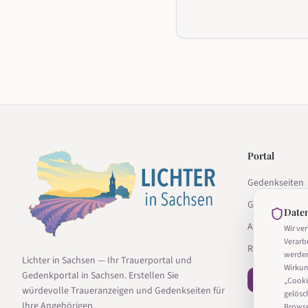
Portal
Gedenkseiten
Gedenkseite g
Date
Anbieter
Wir ve
Verarb
Ratgeber
werde
Lichter in Sachsen — Ihr Trauerportal und
Wirkun
Gedenkportal in Sachsen. Erstellen Sie
− Vertrag wi
„Cooki
würdevolle Traueranzeigen und Gedenkseiten für
gelösc
Ihre Angehörigen.
Browser