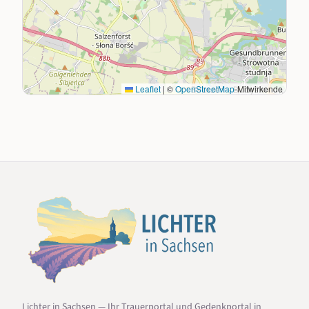
Leaflet
|
©
OpenStreetMap
-Mitwirkende
Lichter in Sachsen — Ihr Trauerportal und Gedenkportal in