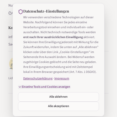
Nutzungsbedingungen
Datenschutz-Einstellungen
Cookie-Einstellungen
Wir verwenden verschiedene Technologien auf dieser
Website. Nachfolgend können Sie jedes einzelne
Kontakt
Verarbeitungstool einsehen und individuell ein- oder
ausschalten. Nicht technisch notwendige Tools werden
info@lichter-in-sachsen.de
erst nach Ihrer ausdrücklichen Einwilligung
aktiviert.
Sie können Ihre Einwilligung jederzeit mit Wirkung für die
Sachsen, Deutschland
Zukunft widerrufen, indem Sie unten auf „Alle ablehnen"
klicken oder über den Link „Cookie-Einstellungen" im
Seitenende Ihre Auswahl ändern. Bei Widerruf werden
zugehörige Cookies gelöscht und die Seite neu geladen.
Ihre Einwilligungsentscheidung wird mit Zeitstempel
lokal in Ihrem Browser gespeichert (Art. 7 Abs. 1 DSGVO).
Lichter in Sachsen ist Teil von Taucha24.
Datenschutzerklärung
·
Impressum
Einzelne Tools und Cookies anzeigen
Alle ablehnen
©
2026
Lichter in Sachsen. Alle Rechte vorbehalten.
Erstellt mit
in Sachsen
Alle akzeptieren