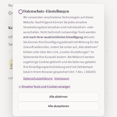
Nutzungsbedingungen
Datenschutz-Einstellungen
Cookie-Einstellungen
Wir verwenden verschiedene Technologien auf dieser
Website. Nachfolgend können Sie jedes einzelne
Kontakt
Verarbeitungstool einsehen und individuell ein- oder
ausschalten. Nicht technisch notwendige Tools werden
info@lichter-in-sachsen.de
erst nach Ihrer ausdrücklichen Einwilligung
aktiviert.
Sie können Ihre Einwilligung jederzeit mit Wirkung für die
Sachsen, Deutschland
Zukunft widerrufen, indem Sie unten auf „Alle ablehnen"
klicken oder über den Link „Cookie-Einstellungen" im
Seitenende Ihre Auswahl ändern. Bei Widerruf werden
zugehörige Cookies gelöscht und die Seite neu geladen.
Ihre Einwilligungsentscheidung wird mit Zeitstempel
lokal in Ihrem Browser gespeichert (Art. 7 Abs. 1 DSGVO).
Lichter in Sachsen ist Teil von Taucha24.
Datenschutzerklärung
·
Impressum
Einzelne Tools und Cookies anzeigen
Alle ablehnen
©
2026
Lichter in Sachsen. Alle Rechte vorbehalten.
Erstellt mit
in Sachsen
Alle akzeptieren