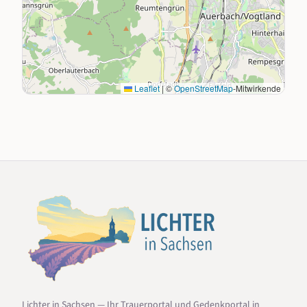
Leaflet
|
©
OpenStreetMap
-Mitwirkende
Lichter in Sachsen — Ihr Trauerportal und Gedenkportal in