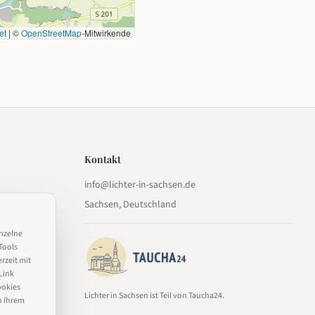
et
|
©
OpenStreetMap
-Mitwirkende
Kontakt
info@lichter-in-sachsen.de
Sachsen, Deutschland
inzelne
Tools
erzeit mit
Link
ookies
Lichter in Sachsen ist Teil von Taucha24.
n Ihrem