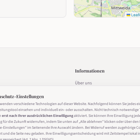
Leafl
Informationen
Über uns
estalten
Datenschutz
nschutz-Einstellungen
Impressum
rwenden verschiedene Technologien auf dieser Website. Nachfolgend können Sie jedes e
eitungstool einsehen und individuell ein- oder ausschalten. Nicht technisch notwendige 
Nutzungsbedingungen
n
erst nach Ihrer ausdrücklichen Einwilligung
aktiviert. Sie können Ihre Einwilligung jed
g für die Zukunft widerrufen, indem Sie unten auf „Alle ablehnen" klicken oder über den 
Cookie-Einstellungen
derrufen
e-Einstellungen" im Seitenende Ihre Auswahl ändern. Bei Widerruf werden zugehörige C
ht und die Seite neu geladen. Ihre Einwilligungsentscheidung wird mit Zeitstempel lokal i
 gespeichert (Art. 7 Abs. 1 DSGVO).