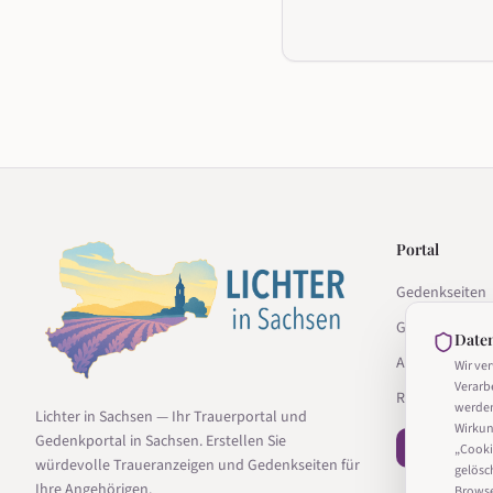
Portal
Gedenkseiten
Gedenkseite g
Date
Anbieter
Wir ve
Verarb
Ratgeber
werde
Lichter in Sachsen — Ihr Trauerportal und
Wirkun
Gedenkportal in Sachsen. Erstellen Sie
− Vertrag wi
„Cooki
würdevolle Traueranzeigen und Gedenkseiten für
gelösc
Ihre Angehörigen.
Browser