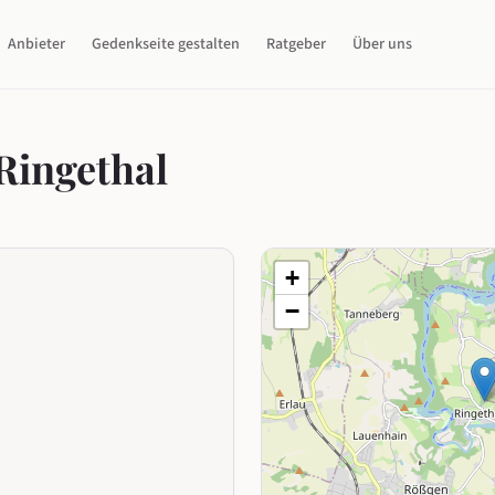
Anbieter
Gedenkseite gestalten
Ratgeber
Über uns
Ringethal
+
−