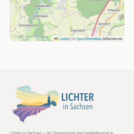
Leaflet
|
©
OpenStreetMap
-Mitwirkende
Lichter in Sachsen — Ihr Trauerportal und Gedenkportal in