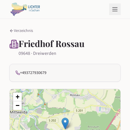
Verzeichnis
Friedhof Rossau
09648 · Dreiwerden
+493727930679
+
−