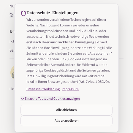
Nutzungsbedingungen
Datenschutz-Einstellungen
Cookie-Einstellungen
Wir verwenden verschiedene Technologien auf dieser
Website. Nachfolgend können Sie jedes einzelne
Kontakt
Verarbeitungstool einsehen und individuell ein- oder
ausschalten. Nicht technisch notwendige Tools werden
info@lichter-in-sachsen.de
erst nach Ihrer ausdrücklichen Einwilligung
aktiviert.
Sie können Ihre Einwilligung jederzeit mit Wirkung für die
Sachsen, Deutschland
Zukunft widerrufen, indem Sie unten auf „Alle ablehnen"
klicken oder über den Link „Cookie-Einstellungen" im
Seitenende Ihre Auswahl ändern. Bei Widerruf werden
zugehörige Cookies gelöscht und die Seite neu geladen.
Ihre Einwilligungsentscheidung wird mit Zeitstempel
lokal in Ihrem Browser gespeichert (Art. 7 Abs. 1 DSGVO).
Lichter in Sachsen ist Teil von Taucha24.
Datenschutzerklärung
·
Impressum
Einzelne Tools und Cookies anzeigen
Alle ablehnen
©
2026
Lichter in Sachsen. Alle Rechte vorbehalten.
Erstellt mit
in Sachsen
Alle akzeptieren