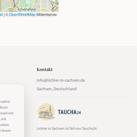
et
|
©
OpenStreetMap
-Mitwirkende
Kontakt
info@lichter-in-sachsen.de
Sachsen, Deutschland
inzelne
Tools
erzeit mit
Link
ookies
Lichter in Sachsen ist Teil von Taucha24.
n Ihrem