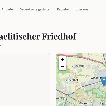
Anbieter
Gedenkseite gestalten
Ratgeber
Über uns
aelitischer Friedhof
sch
+
−