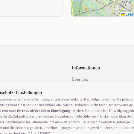
Leafl
Informationen
Über uns
estalten
Datenschutz
nschutz-Einstellungen
Impressum
rwenden verschiedene Technologien auf dieser Website. Nachfolgend können Sie jedes e
eitungstool einsehen und individuell ein- oder ausschalten. Nicht technisch notwendige 
Nutzungsbedingungen
n
erst nach Ihrer ausdrücklichen Einwilligung
aktiviert. Sie können Ihre Einwilligung jed
g für die Zukunft widerrufen, indem Sie unten auf „Alle ablehnen" klicken oder über den 
Cookie-Einstellungen
derrufen
e-Einstellungen" im Seitenende Ihre Auswahl ändern. Bei Widerruf werden zugehörige C
ht und die Seite neu geladen. Ihre Einwilligungsentscheidung wird mit Zeitstempel lokal i
 gespeichert (Art. 7 Abs. 1 DSGVO).