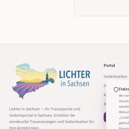
Portal
Gedenkseiten
Gedenkseite g
Date
Anbieter
Wir ve
Verarb
Ratgeber
werde
Lichter in Sachsen — Ihr Trauerportal und
Wirkun
Gedenkportal in Sachsen. Erstellen Sie
− Vertrag wi
„Cooki
würdevolle Traueranzeigen und Gedenkseiten für
gelösc
Ihre Angehörigen.
Browser