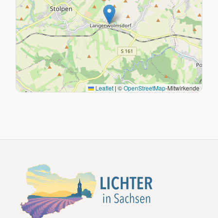
Leaflet
|
©
OpenStreetMap
-Mitwirkende