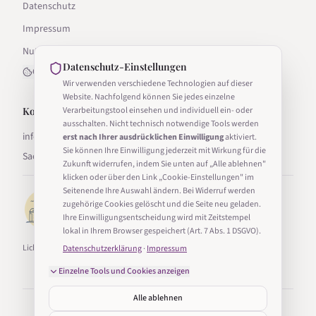
Datenschutz
Impressum
Nutzungsbedingungen
Datenschutz-Einstellungen
Cookie-Einstellungen
Wir verwenden verschiedene Technologien auf dieser
Website. Nachfolgend können Sie jedes einzelne
Kontakt
Verarbeitungstool einsehen und individuell ein- oder
ausschalten. Nicht technisch notwendige Tools werden
info@lichter-in-sachsen.de
erst nach Ihrer ausdrücklichen Einwilligung
aktiviert.
Sie können Ihre Einwilligung jederzeit mit Wirkung für die
Sachsen, Deutschland
Zukunft widerrufen, indem Sie unten auf „Alle ablehnen"
klicken oder über den Link „Cookie-Einstellungen" im
Seitenende Ihre Auswahl ändern. Bei Widerruf werden
zugehörige Cookies gelöscht und die Seite neu geladen.
Ihre Einwilligungsentscheidung wird mit Zeitstempel
lokal in Ihrem Browser gespeichert (Art. 7 Abs. 1 DSGVO).
Lichter in Sachsen ist Teil von Taucha24.
Datenschutzerklärung
·
Impressum
Einzelne Tools und Cookies anzeigen
Alle ablehnen
©
2026
Lichter in Sachsen. Alle Rechte vorbehalten.